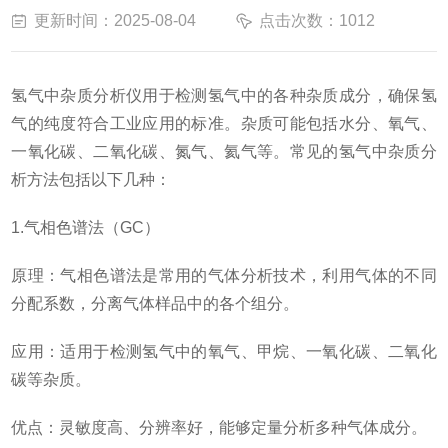
更新时间：2025-08-04
点击次数：1012
氢气中杂质分析仪用于检测氢气中的各种杂质成分，确保氢
气的纯度符合工业应用的标准。杂质可能包括水分、氧气、
一氧化碳、二氧化碳、氮气、氦气等。常见的氢气中杂质分
析方法包括以下几种：
1.气相色谱法（GC）
原理：气相色谱法是常用的气体分析技术，利用气体的不同
分配系数，分离气体样品中的各个组分。
应用：适用于检测氢气中的氧气、甲烷、一氧化碳、二氧化
碳等杂质。
优点：灵敏度高、分辨率好，能够定量分析多种气体成分。