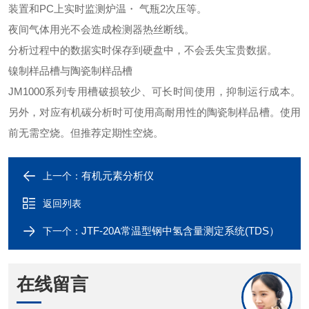
装置和PC上实时监测炉温・ 气瓶2次压等。
夜间气体用光不会造成检测器热丝断线。
分析过程中的数据实时保存到硬盘中，不会丢失宝贵数据。
镍制样品槽与陶瓷制样品槽
JM1000系列专用槽破损较少、可长时间使用，抑制运行成本。
另外，对应有机碳分析时可使用高耐用性的陶瓷制样品槽。使用
前无需空烧。但推荐定期性空烧。
有机元素分析仪
上一个：
返回列表
JTF-20A常温型钢中氢含量测定系统(TDS）
下一个：
在线留言