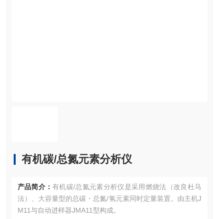
有机碳/总氮元素分析仪
产品简介：
有机碳/总氮元素分析仪是采用燃烧法（改良杜马
法）、大容量型的总碳・总氮/氢元素同时定量装置。由主机J
M11与自动进样器JMA11型构成。