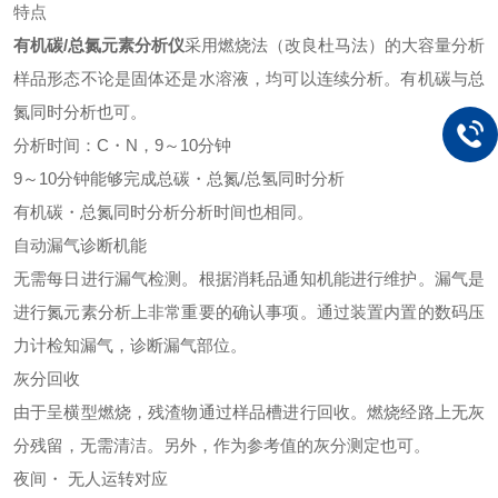
特点
有机碳/总氮元素分析仪
采用燃烧法（改良杜马法）的大容量分析
样品形态不论是固体还是水溶液，均可以连续分析。有机碳与总
氮同时分析也可。
分析时间：C・N，9～10分钟
9～10分钟能够完成总碳・总氮/总氢同时分析
有机碳・总氮同时分析分析时间也相同。
自动漏气诊断机能
无需每日进行漏气检测。根据消耗品通知机能进行维护。漏气是
进行氮元素分析上非常重要的确认事项。通过装置内置的数码压
力计检知漏气，诊断漏气部位。
灰分回收
由于呈横型燃烧，残渣物通过样品槽进行回收。燃烧经路上无灰
分残留，无需清洁。另外，作为参考值的灰分测定也可。
夜间・ 无人运转对应