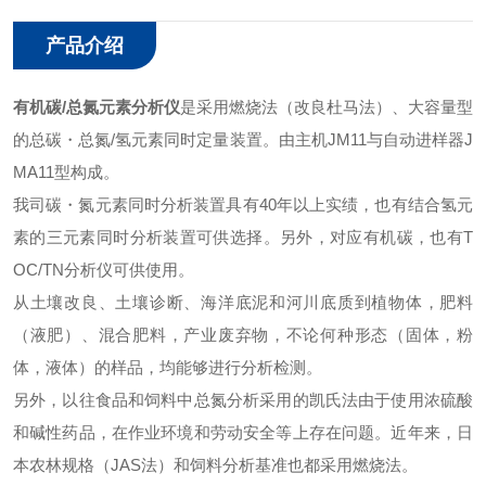
产品介绍
有机碳/总氮元素分析仪
是采用燃烧法（改良杜马法）、大容量型
的总碳・总氮/氢元素同时定量装置。由主机JM11与自动进样器J
MA11型构成。
我司碳・氮元素同时分析装置具有40年以上实绩，也有结合氢元
素的三元素同时分析装置可供选择。另外，对应有机碳，也有T
OC/TN分析仪可供使用。
从土壤改良、土壤诊断、海洋底泥和河川底质到植物体，肥料
（液肥）、混合肥料，产业废弃物，不论何种形态（固体，粉
体，液体）的样品，均能够进行分析检测。
另外，以往食品和饲料中总氮分析采用的凯氏法由于使用浓硫酸
和碱性药品，在作业环境和劳动安全等上存在问题。近年来，日
本农林规格（JAS法）和饲料分析基准也都采用燃烧法。