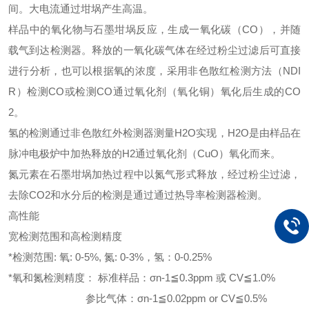
间。大电流通过坩埚产生高温。
样品中的氧化物与石墨坩埚反应，生成一氧化碳（CO），并随
载气到达检测器。释放的一氧化碳气体在经过粉尘过滤后可直接
进行分析，也可以根据氧的浓度，采用非色散红检测方法（NDI
R）检测CO或检测CO通过氧化剂（氧化铜）氧化后生成的CO
2。
氢的检测通过非色散红外检测器测量H2O实现，H2O是由样品在
脉冲电极炉中加热释放的H2通过氧化剂（CuO）氧化而来。
氮元素在石墨坩埚加热过程中以氮气形式释放，经过粉尘过滤，
去除CO2和水分后的检测是通过通过热导率检测器检测。
高性能
宽检测范围和高检测精度
*检测范围: 氧: 0-5%, 氮: 0-3%，氢：0-0.25%
*氧和氮检测精度： 标准样品：σn-1≦0.3ppm 或 CV≦1.0%
参比气体：σn-1≦0.02ppm or CV≦0.5%