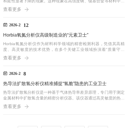
和延性显著下降的现象。这种现象在高强度钢、镍基合金等材料中尤
为突出，可能导致突发性断裂，是制约氢能利用和结构材料安全性的
查看更多
重要问题。参考日本上智大学高井健一教授在2011年发表的综述文
章，根据文章中几个数据图，梳理了氢在金属中的存在状态及其与氢
脆的关系。【1】氢在金属中的两种主要存在状态氢进入金属后并非
12
2026-2
均匀分布，而是被不同的微观缺陷“捕获”（陷阱）。根据捕获强度，
Horbia氧氮分析仪高级制造业的“元素卫士”
氢可分为：-扩散性氢（弱陷阱氢）：结...
Horbia氧氮分析仪作为材料科学领域的精密检测利器，凭借其高精
度、高灵敏度的技术优势，在多个关键工业领域扮演着“质量守门
员”的角色。该仪器基于惰性气体熔融-红外/热导检测原理，能够快
查看更多
速、准确地测定固体材料中的氧、氮、氢元素含量，为材料研发、生
产控制及失效分析提供可靠的数据支撑。一、核心应用领域1.冶金与
金属材料在钢铁、有色金属及合金制造中，氧、氮含量是决定材料力
8
2026-2
学性能（如强度、韧性）和工艺性能（如焊接性、耐腐蚀性）的关键
热导法扩散氢分析仪精准捕捉“氢脆”隐患的工业卫士
指标。Horbia分析仪广泛应用于钢铁冶炼过程的脱氧效...
热导法扩散氢分析仪是一种基于气体热导率差异原理，专门用于测定
金属材料中扩散氢含量的精密分析仪器。该仪器通过高灵敏度的热导
检测器（TCD），将气体导热系数的物理变化转化为可测量的电信
查看更多
号，从而实现对氢含量的精准定量。其工作原理主要基于热导检测
法，即利用氢气与背景气体（如氩气或氮气）在热导率上的显著差异
进行检测。当含有氢气的混合气体流经热导池时，由于氢气具有较高
的热导率，会带走热丝上的热量，导致热丝电阻发生变化，通过惠斯