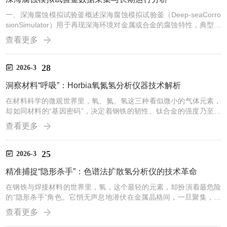
一、深海腐蚀模拟试验釜概述深海腐蚀模拟试验釜（Deep-seaCorro
sionSimulator）用于再现深海环境对金属或合金的腐蚀特性，典型条
件包括：高压：可模拟数百至数千米水深（压力可达几十MPa）低
查看更多
温：深海温度一般为2–4℃，试验釜可调控低温高盐度和离子组成：
模拟海水化学特性（Cl⁻、SO₄²⁻、Mg²⁺、Ca²⁺等）溶解氧控制：可模
拟氧含量低的环境流体流速：部分试验需模拟海流流速以影响腐蚀速
28
2026-3
率试验釜常用于海洋工程材料、管道、船舶、深海设备金属耐腐蚀性
洞察材料“呼吸”：Horbia氧氮氢分析仪器技术解析
评估。二、关键参...
在材料科学的微观世界里，氧、氮、氢这三种看似微小的气体元素，
却如同材料的“基因密码”，决定着钢铁的韧性、钛合金的强度乃至半
导体芯片的纯净度。它们是材料性能的“隐形舵手”，也是质量控制中
查看更多
最难捕捉的“幽灵”。面对这一挑战，Horbia氧氮氢分析仪器应运而
生，它凭借惰性气体熔融技术与高频脉冲加热的结合，如同一位技艺
良好的“炼金术士”，在数千度的高温下精准剥离并量化这些决定材料
25
2026-3
命运的微量气体，为现代工业的精密制造提供了无法替代的数据基
精准捕捉“隐形杀手”：色谱法扩散氢分析仪的技术革命
石。一、核心原理：惰性气体熔融下的“元素转化术”H...
在钢铁与焊接材料的世界里，氢，这个最轻的元素，却扮演着最危险
的“隐形杀手”角色。它悄无声息地潜伏在金属晶格间，一旦聚集，便
会引发氢致延迟断裂，导致桥梁垮塌、压力容器爆裂等灾难性事故。
查看更多
传统的甘油法耗时漫长、水银法剧毒难控，而色谱法扩散氢分析仪的