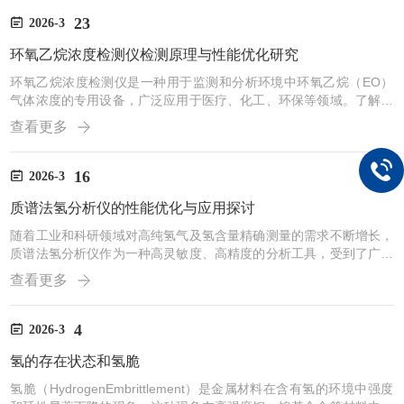
出现，如同给材料安全装上了一双“火眼金睛”，以气相色谱技术为核
心，实现了对扩散氢的快速、精准、无损测定，革新了材料氢脆风险
23
2026-3
的评估手段。一、工作原理：从“捕集”到“分离”的精密之旅色谱法扩
环氧乙烷浓度检测仪检测原理与性能优化研究
散氢分析仪的测定过程，是一场精密的物理化学接力赛，主...
环氧乙烷浓度检测仪是一种用于监测和分析环境中环氧乙烷（EO）
气体浓度的专用设备，广泛应用于医疗、化工、环保等领域。了解其
检测原理及性能优化是确保检测准确性和可靠性的关键。以下是对环
查看更多
氧乙烷浓度检测仪的检测原理及性能优化的研究。一、检测原理环氧
乙烷浓度检测仪的主要检测原理包括以下几种：气相色谱法(GC)原
理：气相色谱法是利用环氧乙烷与其他气体在色谱柱中的分离特性，
16
2026-3
通过测定其保留时间和峰面积来确定其浓度。优点：具有高灵敏度和
质谱法氢分析仪的性能优化与应用探讨
选择性，能够分离复杂样品中的多种成分。缺点：设备成本较高，...
随着工业和科研领域对高纯氢气及氢含量精确测量的需求不断增长，
质谱法氢分析仪作为一种高灵敏度、高精度的分析工具，受到了广泛
关注。它能够通过测量样品中氢同位素或分子离子的质荷比，实现对
查看更多
氢含量的快速、准确分析。然而，在实际应用过程中，如何优化其性
能以满足不同应用场景的要求，成为提升分析效率和准确性的关键问
题。在性能优化方面，首先需要关注仪器的灵敏度与分辨率。质谱法
4
2026-3
氢分析仪的灵敏度直接影响其检测下限，尤其是在超高纯氢或痕量氢
氢的存在状态和氢脆
分析中，微量氢的检测对仪器性能提出了高要求。优化离子源设计
和...
氢脆（HydrogenEmbrittlement）是金属材料在含有氢的环境中强度