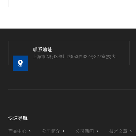
联系地址
上海市闵行区剑川路953弄322号227室(交大科创园）
快速导航
产品中心
公司简介
公司新闻
技术文章